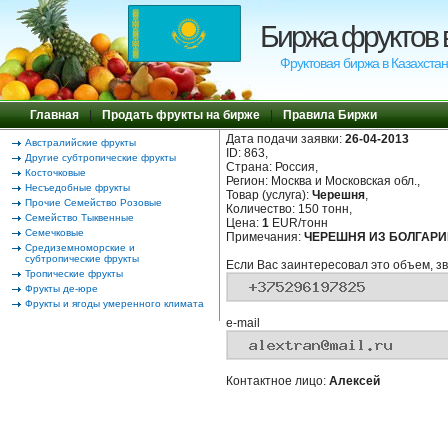
Биржа фруктов 
Фруктовая биржа в Казахстан
Главная
|
Продать фрукты на бирже
|
Правила Биржи
Дата подачи заявки:
26-04-2013
Австралийские фрукты
ID: 863,
Другие субтропические фрукты
Страна: Россия,
Косточковые
Регион: Москва и Московская обл.,
Несъедобные фрукты
Товар (услуга):
Черешня
,
Прочие Семейство Розовые
Количество: 150 тонн,
Семейство Тыквенные
Цена:
1
EUR/тонн
Семечковые
Примечания:
ЧЕРЕШНЯ ИЗ БОЛГАРИИ
Средиземноморские и
субтропические фрукты
Если Вас заинтересовал это объем, зв
Тропические фрукты
Фрукты де-юре
Фрукты и ягоды умеренного климата
e-mail
Контактное лицо:
Алексей