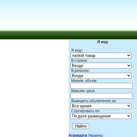
Я ищу
Я ищу:
В стране:
В регионе:
Миним. объем
Максим. цена
Выводить объявления за:
Сортировать по:
Агрокарта
Украины